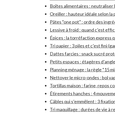
Boîtes alimentaires : neutraliser 
Oreiller : hauteur idéale selon la
Pâtes “one pot” : ordre des ingré
Lessive à froid : quand c’est eff
Épices : la torréfaction express 
Tri papier : 3 piles et c’est fini (ga
Dattes farcies : snack sucré pro
Petits espaces : étagères d’angle
Planning ménage : la règle “15 mi
Nettoyer le micro-ondes : bol va
Tortillas maison : farine, repos c
Étirements hanches : 4 mouvemen
Câbles qui s’emmêlent : 3 fixatio
Tri maquillage : durées de vie à re