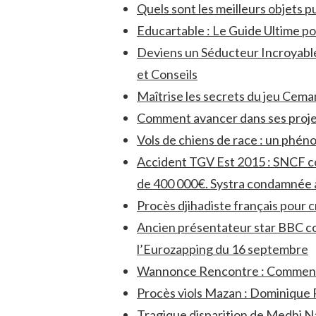
Quels sont les meilleurs objets p
Educartable : Le Guide Ultime pou
Deviens un Séducteur Incroyable
et Conseils
Maîtrise les secrets du jeu Ceman
Comment avancer dans ses projets
Vols de chiens de race : un phén
Accident TGV Est 2015 : SNCF co
de 400 000€. Systra condamnée 
Procès djihadiste français pour c
Ancien présentateur star BBC 
l’Eurozapping du 16 septembre
Wannonce Rencontre : Comment
Procès viols Mazan : Dominique 
Tragique disparition de Medhi Narj