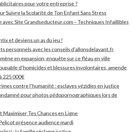
ublicitaires pour votre entreprise ?
r Suivre la Scolarité de Ton Enfant Sans Stress
 avec Site Grandseducteur.com – Techniques Infaillibles
tix et deviens un as du jeu !
 personnels avec les conseils d’allonsdelavant.fr
omène en expansion, enquête sur ce fléau en ville
upable d’homicides et blessures involontaires, amende
à 225 000€
rimes contre l’humanité : esclaves yézidies en justice
condamné pour photos pédopornographiques lors de
 Maximiser Tes Chances en Ligne
Pelicot présence audience mardi
issi : la famille réclame justice