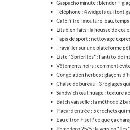
Gaspacho minute : blender + gla
Téléphone : 4 widgets qui font g
Café filtre : mouture, eau, temps
Lits bien faits : la housse de co
Tapis de sport : nettoyage expre
Travailler sur une plateforme pét
Liste “3 priorités” : l’anti to-do 
Vêtements noirs : comment éviter
Congélation herbes : glaçons d’hu
Chaise de bureau : 3 réglages qui
Sandwich œuf nuage : texture aé
Batch vaisselle : la méthode 2 ba
Placard entrée : 5 crochets qui m
Eau citron + sel ? ce que ça chan
Pomodoro 25/5 : la version “flex