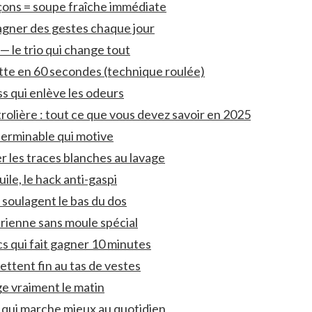
çons = soupe fraîche immédiate
agner des gestes chaque jour
 — le trio qui change tout
uette en 60 secondes (technique roulée)
ss qui enlève les odeurs
rolière : tout ce que vous devez savoir en 2025
interminable qui motive
 les traces blanches au lavage
ile, le hack anti-gaspi
 soulagent le bas du dos
rienne sans moule spécial
cs qui fait gagner 10 minutes
ettent fin au tas de vestes
ge vraiment le matin
” qui marche mieux au quotidien