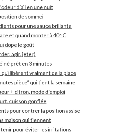
l’odeur d’ail en une nuit
 position de sommeil
dients pour une sauce brillante
icace et quand monter à 40 °C
qui dope le goût
rder, agir, jeter)
téiné prêt en 3 minutes
 qui libèrent vraiment de la place
nutes pièce” qui tient la semaine
peur + citron, mode d’emploi
ourt, cuisson gonflée
ts pour contrer la position assise
ns maison qui tiennent
tenir pour éviter les irritations