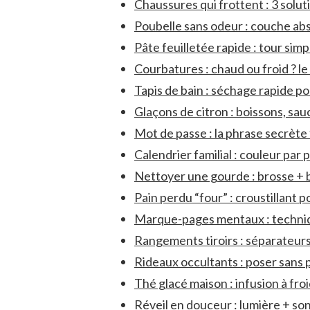
Chaussures qui frottent : 3 solut
Poubelle sans odeur : couche ab
Pâte feuilletée rapide : tour simp
Courbatures : chaud ou froid ? l
Tapis de bain : séchage rapide po
Glaçons de citron : boissons, sau
Mot de passe : la phrase secrète
Calendrier familial : couleur par
Nettoyer une gourde : brosse + 
Pain perdu “four” : croustillant 
Marque-pages mentaux : techniqu
Rangements tiroirs : séparateurs
Rideaux occultants : poser sans p
Thé glacé maison : infusion à fr
Réveil en douceur : lumière + son