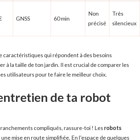
Non
Très
€
GNSS
60 min
précisé
silencieux
 caractéristiques qui répondent à des besoins
 à la taille de ton jardin. Il est crucial de comparer les
des utilisateurs pour te faire le meilleur choix.
 entretien de ta robot
s branchements compliqués, rassure-toi ! Les
robots
une mise en route simplifiée. En l’espace de quelques