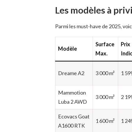
Les modèles à priv
Parmi les must-have de 2025, voic
Surface
Prix
Modèle
Max.
Indi
Dreame A2
3 000 m²
1 59
Mammotion
3 000 m²
2 19
Luba 2 AWD
Ecovacs Goat
1 600 m²
1 24
A1600 RTK