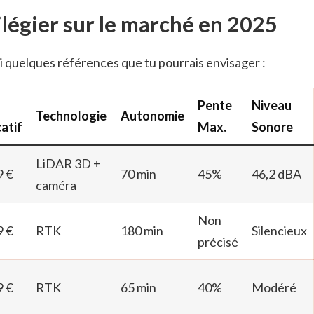
ilégier sur le marché en 2025
i quelques références que tu pourrais envisager :
Pente
Niveau
Technologie
Autonomie
catif
Max.
Sonore
LiDAR 3D +
9 €
70 min
45%
46,2 dBA
caméra
Non
9 €
RTK
180 min
Silencieux
précisé
9 €
RTK
65 min
40%
Modéré