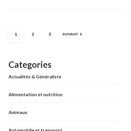
Pagination
PAGE
PAGE
PAGE
1
2
3
SUIVANT
des
publications
Categories
Actualités & Généraliste
Alimentation et nutrition
Animaux
Automobile et transport