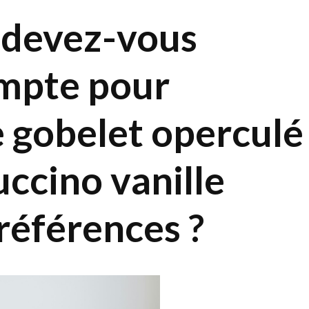
s devez-vous
mpte pour
e gobelet operculé
ccino vanille
références ?