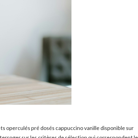
ts operculés pré dosés cappuccino vanille disponible sur
interroger sur les critères de sélection qui correspondent le