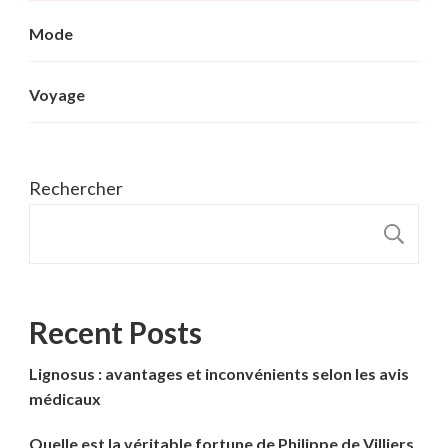
Mode
Voyage
Rechercher
R
Recent Posts
Lignosus : avantages et inconvénients selon les avis
médicaux
Quelle est la véritable fortune de Philippe de Villiers