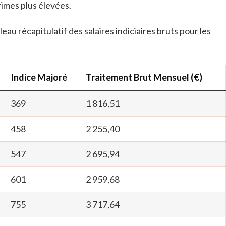
imes plus élevées.
leau récapitulatif des salaires indiciaires bruts pour les
Indice Majoré
Traitement Brut Mensuel (€)
369
1 816,51
458
2 255,40
547
2 695,94
601
2 959,68
755
3 717,64