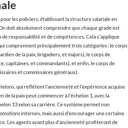
nale
al pour les policiers, établissant la structure salariale en
. On doit absolument comprendre que chaque grade est
 de responsabilité et de compétences. Cela s’applique
 qui comprennent principalement trois catégories : le corps
dien de la paix, brigadiers, et majors), le corps de
, capitaines, et commandants), et enfin, le corps de
issaires et commissaires généraux).
elons, qui reflètent l’ancienneté et l’expérience acquise
en de la paix peut commencer à l’échelon 1, avec la
échelon 13 selon sa carrière. Ce système permet non
motions internes, mais aussi d’encourager une certaine
lice. Les agents ayant plus d’ancienneté profiteront de