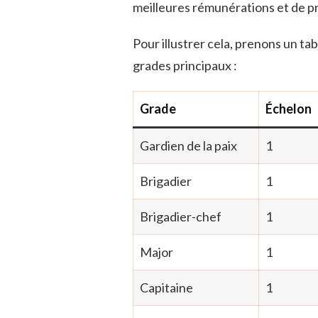
meilleures rémunérations et de pr
Pour illustrer cela, prenons un tab
grades principaux :
Grade
Échelon
Gardien de la paix
1
Brigadier
1
Brigadier-chef
1
Major
1
Capitaine
1