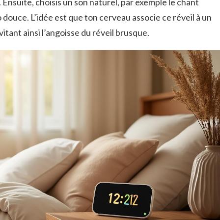
 Ensuite, choisis un son naturel, par exemple le chant
 douce. L’idée est que ton cerveau associe ce réveil à un
itant ainsi l’angoisse du réveil brusque.