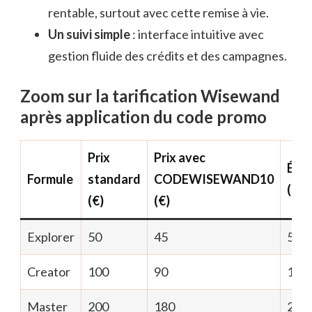
rentable, surtout avec cette remise à vie.
Un suivi simple
: interface intuitive avec
gestion fluide des crédits et des campagnes.
Zoom sur la tarification Wisewand
après application du code promo
Prix
Prix avec
Éco
Formule
standard
CODEWISEWAND10
(€)
(€)
(€)
Explorer
50
45
5
Creator
100
90
10
Master
200
180
20