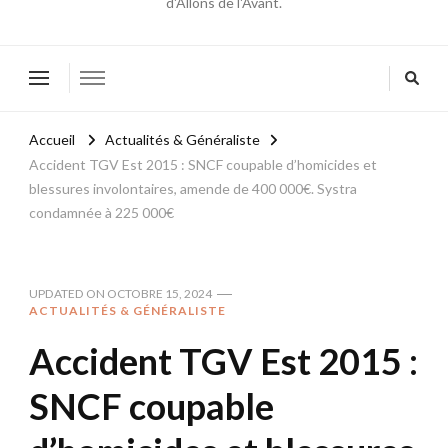
d'Allons de l'Avant.
Accueil
Actualités & Généraliste
Accident TGV Est 2015 : SNCF coupable d’homicides et
blessures involontaires, amende de 400 000€. Systra
condamnée à 225 000€
UPDATED ON
OCTOBRE 15, 2024
ACTUALITÉS & GÉNÉRALISTE
Accident TGV Est 2015 :
SNCF coupable