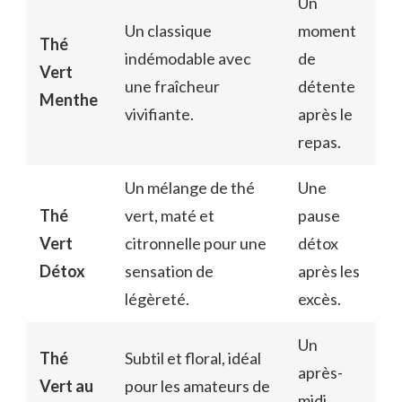
Un
Un classique
moment
Thé
indémodable avec
de
Vert
une fraîcheur
détente
Menthe
vivifiante.
après le
repas.
Un mélange de thé
Une
Thé
vert, maté et
pause
Vert
citronnelle pour une
détox
Détox
sensation de
après les
légèreté.
excès.
Un
Thé
Subtil et floral, idéal
après-
Vert au
pour les amateurs de
midi