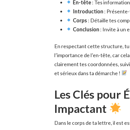
En-tête
: Tes information
Introduction
: Présente-t
Corps
: Détaille tes com
Conclusion
: Invite à un
En respectant cette structure, tu
l’importance de l’en-tête, car cela
clairement tes coordonnées, suivi
et sérieux dans ta démarche !
Les Clés pour É
Impactant
Dans le corps de ta lettre, il est 