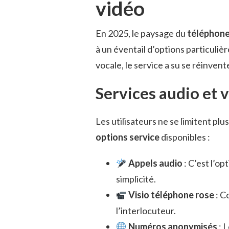
vidéo
En 2025, le paysage du
téléphone
à un éventail d’options particuli
vocale, le service a su se réinven
Services audio et 
Les utilisateurs ne se limitent pl
options service
disponibles :
Appels audio
: C’est l’op
simplicité.
Visio téléphone rose
: C
l’interlocuteur.
Numéros anonymisés
: L