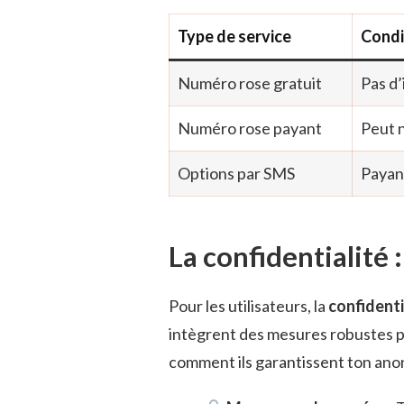
Type de service
Condi
Numéro rose gratuit
Pas d’
Numéro rose payant
Peut 
Options par SMS
Payan
La confidentialité 
Pour les utilisateurs, la
confidenti
intègrent des mesures robustes po
comment ils garantissent ton ano