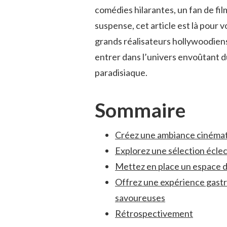
comédies hilarantes, un fan de fil
suspense, cet article est⁤ là pour 
grands‌ réalisateurs hollywoodiens
entrer dans l’univers envoûtant d
paradisiaque.
Sommaire
Créez une ambiance cinémato
Explorez une sélection éclect
Mettez ⁣en place un espace⁤ d
Offrez une‌ expérience gast
savoureuses
Rétrospectivement