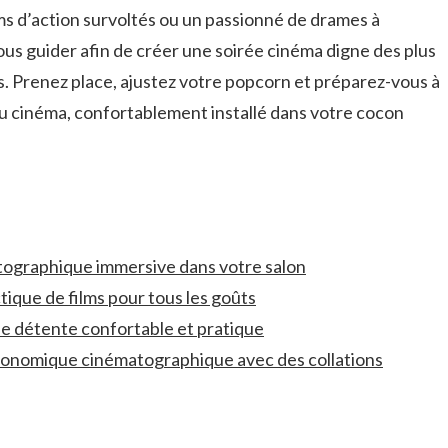
ms d’action survoltés ou un⁤ passionné de drames⁣ à
vous guider afin de créer une soirée cinéma digne ⁢des ‍plus
. Prenez place, ajustez votre popcorn ⁢et ‌préparez-vous à
u cinéma, confortablement installé ‌dans⁢ votre cocon
graphique ⁢immersive ⁢dans votre salon
ique de films pour ⁣tous les goûts
e détente⁢ confortable et⁤ pratique
ronomique cinématographique⁤ avec⁢ des collations