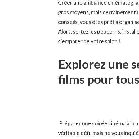
Créer​ une⁣ ambiance cinématograp
gros moyens,‌ mais certainement​ un
conseils, vous⁢ êtes‌ prêt à⁣ organi
Alors, sortez⁢ les popcorns,​ inst
s’emparer de ⁢votre salon !
Explorez une sé
films pour tous
⁤ Préparer une‍ soirée cinéma ⁣à la 
véritable défi, mais ne ⁢vous inqu