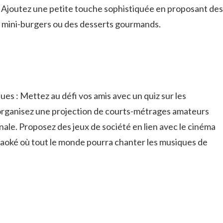
Ajoutez une​ petite touche sophistiquée‌ en proposant⁤ des
s mini-burgers ou des desserts gourmands.
ues : Mettez au ⁢défi vos amis ​avec un quiz sur ‌les
u‌ organisez une projection de courts-métrages amateurs
ale. Proposez des jeux de société⁤ en‌ lien avec le‍ cinéma
aoké où tout le ​monde pourra chanter⁤ les ⁢musiques de