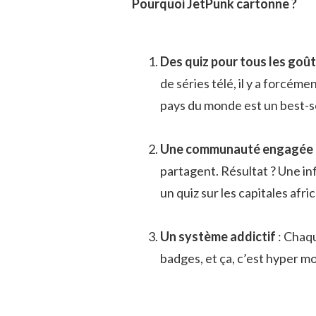
Pourquoi JetPunk cartonne ?
Des quiz pour tous les goû
de séries télé, il y a forcém
pays du monde est un best-se
Une communauté engagée
partagent. Résultat ? Une inf
un quiz sur les capitales afr
Un système addictif
: Chaqu
badges, et ça, c’est hyper m