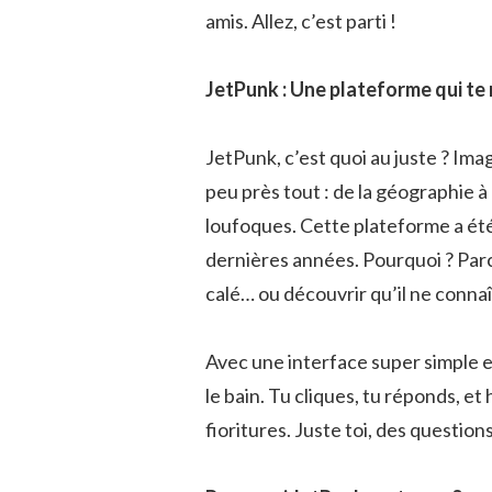
amis. Allez, c’est parti !
JetPunk : Une plateforme qui te 
JetPunk, c’est quoi au juste ? Ima
peu près tout : de la géographie à
loufoques. Cette plateforme a été
dernières années. Pourquoi ? Parc
calé… ou découvrir qu’il ne connaît
Avec une interface super simple e
le bain. Tu cliques, tu réponds, et
fioritures. Juste toi, des question