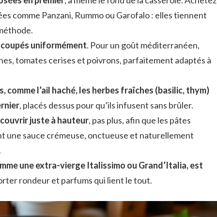
ées comme Panzani, Rummo ou Garofalo : elles tiennent
 méthode.
s coupés uniformément
. Pour un goût méditerranéen,
nes, tomates cerises et poivrons, parfaitement adaptés à
s, comme l’ail haché, les herbes fraîches (basilic, thym)
ernier
, placés dessus pour qu’ils infusent sans brûler.
 couvrir juste à hauteur
, pas plus, afin que les pâtes
ent une sauce crémeuse, onctueuse et naturellement
.
comme une extra-vierge Italissimo ou Grand’Italia, est
ter rondeur et parfums qui lient le tout.