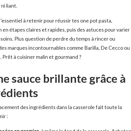
i liant.
l’essentiel à retenir pour réussir tes one pot pasta,
en étapes claires et rapides, puis des astuces pour varier
esoins. Plus question de perdre du temps à rincer ou
vec des marques incontournables comme Barilla, De Cecco ou
. Prêt à cuisiner malin et gourmand ?
ne sauce brillante grâce à
rédients
lacement des ingrédients dans la casserole fait toute la
ir :
osées en premier
, à même le fond de la casserole. Achetez