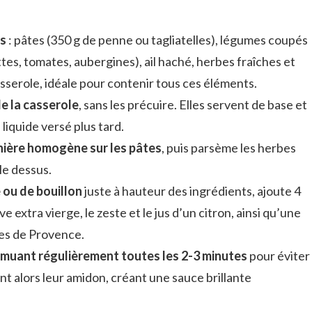
ts
: pâtes (350 g de penne ou tagliatelles), légumes coupés
s, tomates, aubergines), ail haché, herbes fraîches et
sserole, idéale pour contenir tous ces éléments.
e la casserole
, sans les précuire. Elles servent de base et
liquide versé plus tard.
nière homogène sur les pâtes
, puis parsème les herbes
r le dessus.
 ou de bouillon
juste à hauteur des ingrédients, ajoute 4
ve extra vierge, le zeste et le jus d’un citron, ainsi qu’une
bes de Provence.
remuant régulièrement toutes les 2-3 minutes
pour éviter
ent alors leur amidon, créant une sauce brillante