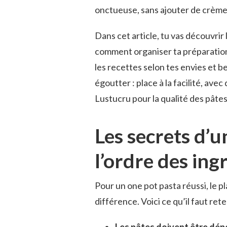
onctueuse, sans ajouter de crème n
Dans cet article, tu vas découvrir 
comment organiser ta préparation 
les recettes selon tes envies et b
égoutter : place à la facilité, a
Lustucru pour la qualité des pâtes
Les secrets d’u
l’ordre des ing
Pour un one pot pasta réussi, le p
différence. Voici ce qu’il faut reten
Les pâtes doivent être dép