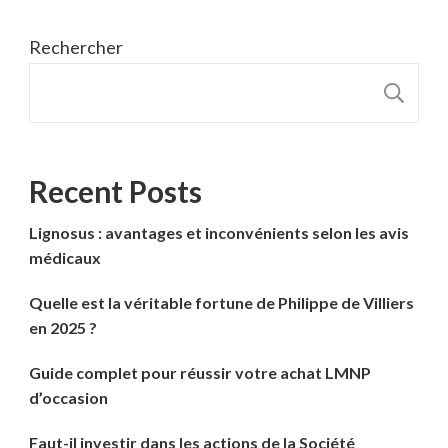
Rechercher
R
Recent Posts
Lignosus : avantages et inconvénients selon les avis
médicaux
Quelle est la véritable fortune de Philippe de Villiers
en 2025 ?
Guide complet pour réussir votre achat LMNP
d’occasion
Faut-il investir dans les actions de la Société