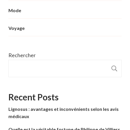
Mode
Voyage
Rechercher
R
Recent Posts
Lignosus : avantages et inconvénients selon les avis
médicaux
Quelle est la véritable fortune de Philippe de Villiers