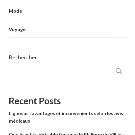
Mode
Voyage
Rechercher
R
Recent Posts
Lignosus : avantages et inconvénients selon les avis
médicaux
Quelle est la véritable fortune de Philippe de Villiers