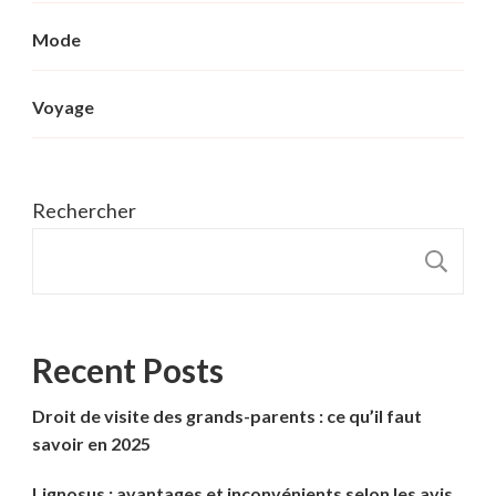
Mode
Voyage
Rechercher
R
Recent Posts
Droit de visite des grands-parents : ce qu’il faut
savoir en 2025
Lignosus : avantages et inconvénients selon les avis