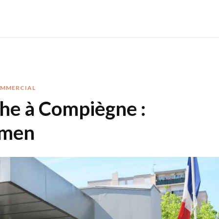
OMMERCIAL
he à Compiègne :
amen