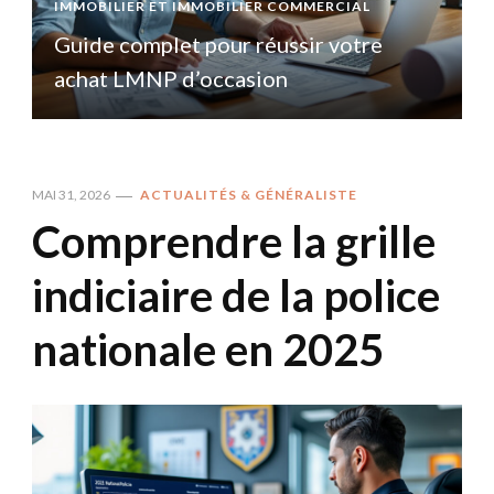
IMMOBILIER ET IMMOBILIER COMMERCIAL
I
Guide complet pour réussir votre
achat LMNP d’occasion
MAI 31, 2026
ACTUALITÉS & GÉNÉRALISTE
Comprendre la grille
indiciaire de la police
nationale en 2025