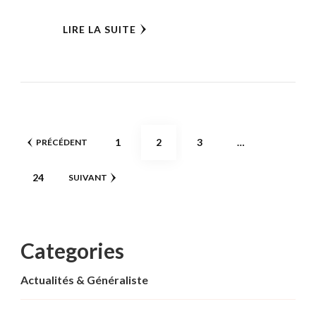
LIRE LA SUITE
Pagination
PAGE
PAGE
PAGE
1
2
3
…
PRÉCÉDENT
des
PAGE
24
SUIVANT
publications
Categories
Actualités & Généraliste