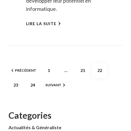
développer leur potentiel en
informatique.
LIRE LA SUITE
Pagination
PAGE
PAGE
PAGE
1
…
21
22
PRÉCÉDENT
des
PAGE
PAGE
23
24
SUIVANT
publications
Categories
Actualités & Généraliste