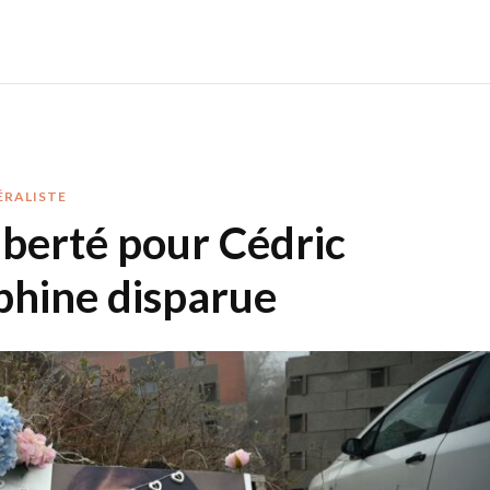
ÉRALISTE
iberté pour Cédric
lphine disparue