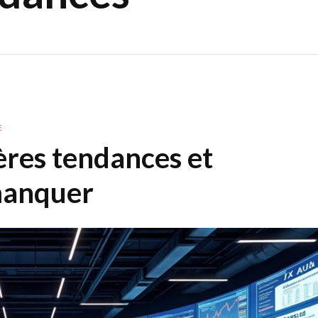
E
ères tendances et
 manquer