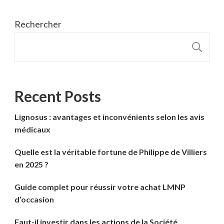
Rechercher
R
Recent Posts
Lignosus : avantages et inconvénients selon les avis
médicaux
Quelle est la véritable fortune de Philippe de Villiers
en 2025 ?
Guide complet pour réussir votre achat LMNP
d’occasion
Faut-il investir dans les actions de la Société