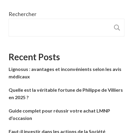
Rechercher
R
Recent Posts
Lignosus : avantages et inconvénients selon les avis
médicaux
Quelle est la véritable fortune de Philippe de Villiers
en 2025 ?
Guide complet pour réussir votre achat LMNP
d’occasion
Faut-il investir dans les actions de la Société