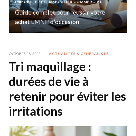
IMMOBILIER ET IMMOBILIER COMMERCIAL
I
Guide complet pour réussir votre
achat LMNP d’occasion
OCTOBRE 28, 2025
ACTUALITÉS & GÉNÉRALISTE
Tri maquillage :
durées de vie à
retenir pour éviter les
irritations