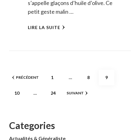
s’appelle glaçons d’huile d’olive. Ce
petit geste malin …
LIRE LA SUITE
Pagination
PAGE
PAGE
PAGE
1
…
8
9
PRÉCÉDENT
des
PAGE
PAGE
10
…
24
SUIVANT
publications
Categories
Actualités & Généraliste