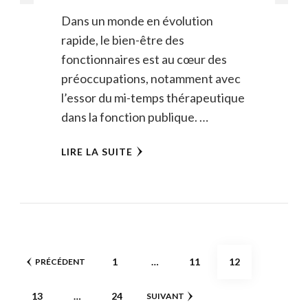
Dans un monde en évolution
rapide, le bien-être des
fonctionnaires est au cœur des
préoccupations, notamment avec
l’essor du mi-temps thérapeutique
dans la fonction publique. …
LIRE LA SUITE
Pagination
PAGE
PAGE
PAGE
1
…
11
12
PRÉCÉDENT
des
PAGE
PAGE
13
…
24
SUIVANT
publications