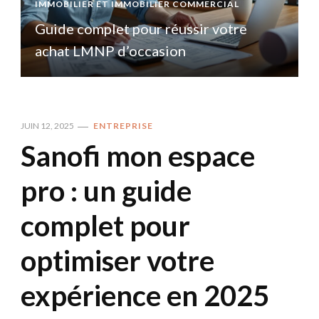
IMMOBILIER ET IMMOBILIER COMMERCIAL
I
Guide complet pour réussir votre
achat LMNP d’occasion
JUIN 12, 2025
ENTREPRISE
Sanofi mon espace
pro : un guide
complet pour
optimiser votre
expérience en 2025