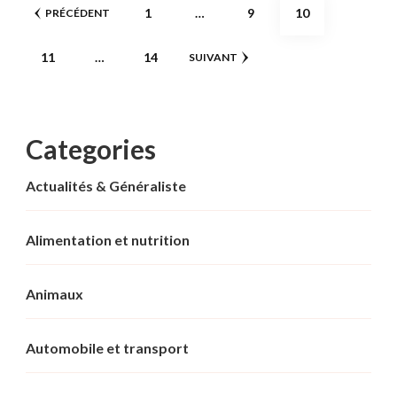
Pagination
PAGE
PAGE
PAGE
1
…
9
10
PRÉCÉDENT
des
PAGE
PAGE
11
…
14
SUIVANT
publications
Categories
Actualités & Généraliste
Alimentation et nutrition
Animaux
Automobile et transport