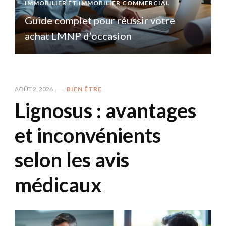
IMMOBILIER ET IMMOBILIER COMMERCIAL
I
Guide complet pour réussir votre
achat LMNP d’occasion
AOÛT 2, 2026
BIEN ÊTRE
Lignosus : avantages
et inconvénients
selon les avis
médicaux