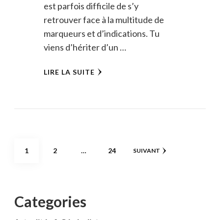
est parfois difficile de s’y
retrouver face à la multitude de
marqueurs et d’indications. Tu
viens d’hériter d’un …
LIRE LA SUITE
Pagination
PAGE
PAGE
PAGE
1
2
…
24
SUIVANT
des
publications
Categories